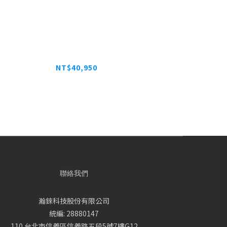
ETGEAR GS752TXPv3 4埠10G光纖 +
8埠 Gigabit PoE+ 智能網管交換器 總
PoE瓦數380W
NT$40,950
聯絡我們
瀚錸科技股份有限公司
統編: 28880147
110 台北市信義區信義路五段5號7樓G12