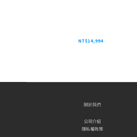
NETGEAR GSM7226LP IT專用 26
網管 PoE 交換器
NT$14,994
NT$18,743
關於我們
公司介紹
隱私權政策