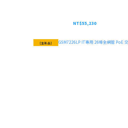
NETGEAR GS752TXUPv3 智能網管
管理PoE++交換器
NT$55,230
【全新品】