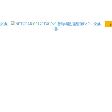
✨PoE 交換器✨
【