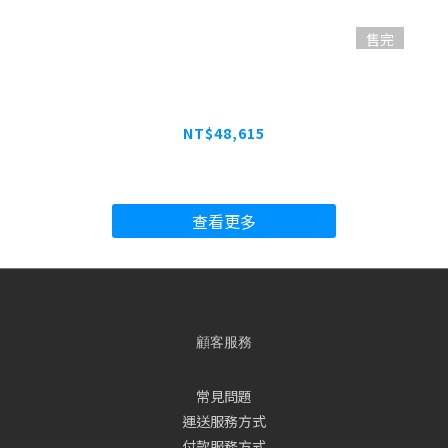
售完
埠全
NETGEAR GS752TPPv3 PoE+智能網管
N
交換器
4
NT$48,615
查看更多
顧客服務
常見問題
運送服務方式
付款服務方式