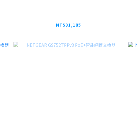
/雲
NETGEAR GS728TXUPv3 智能網管/雲
N
管理PoE++交換器
NT$31,185