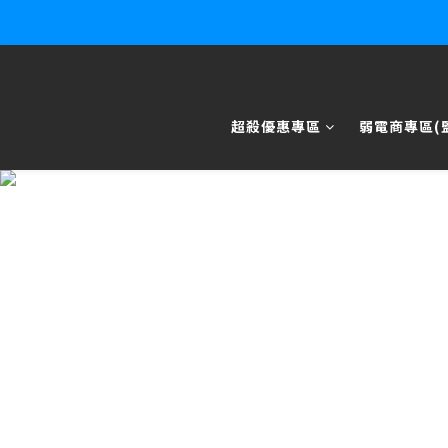
超殺優惠專區
弱電商專區(監