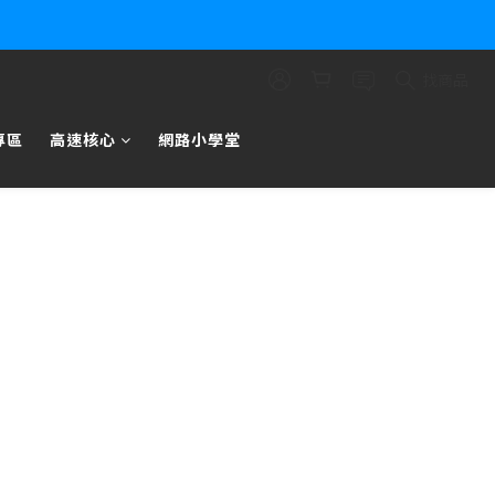
找商品
專區
高速核心
網路小學堂