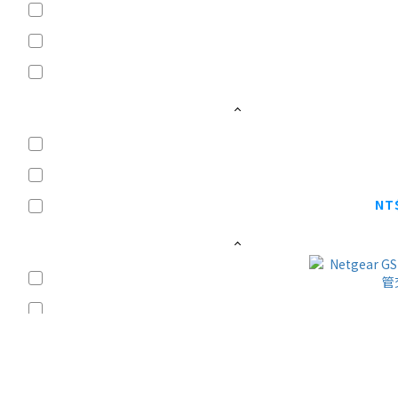
智能網管 (24)
簡易網管 (13)
無網管 (31)
交換器PoE功能
PoE++ (11)
Netgear
PoE+ (22)
10000
NT
PoE (23)
NT
交換器埠數
52埠(含)以上 (5)
24~48埠(含) (22)
10~16埠(含) (18)
8埠(含)以下 (28)