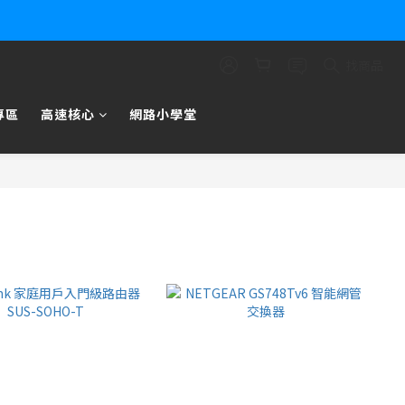
找商品
專區
高速核心
網路小學堂
商品排序
每頁顯示 24 個
篩選