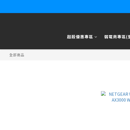
超殺優惠專區
弱電商專區(監
全部商品
全部商品
超殺優惠專區
弱電商專區(監控/電話/門禁)
無線網路 / 路由器
辦公室網路