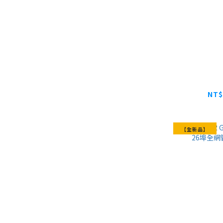
NETGEAR
48埠 Gig
智能
NT$
【全新品】