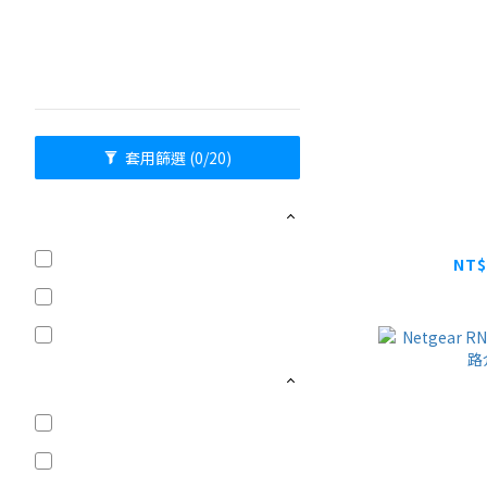
工規專區
高速核心
套用篩選
(0/20)
NETGEAR
交換器速度
用雙頻 AX30
10G (8)
無
NT$
5速 Multi-Gig (17)
Giga (57)
交換器網管功能
Insight 雲管理 (14)
全網管 (4)