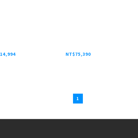
 GSM7226LP
NETGEAR XS724EM
NETG
6埠全網管 PoE
10G/Multi-Giga 簡易網
交換器
管交換器
14,994
NT$75,390
18,743
1
2
3
4
5