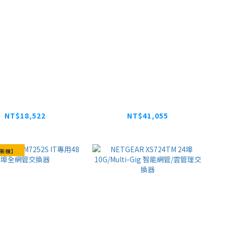
EAR GC752X 48
NETGEAR XS512EMv2
a + 2埠光纖 + 2埠
簡易網管Multi-Giga 5
G光纖 雲管理交換器
速交換器
NT$18,522
NT$41,055
NT$23,153
新機】