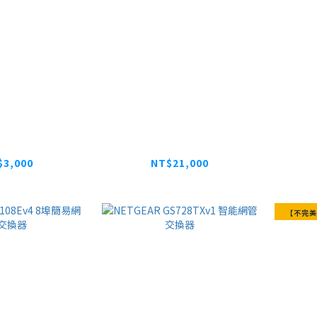
 RN10G2C-
NETGEAR GSM7228S
NETG
S 網路介面卡
24埠Giga L2+網管型 交
埠Gig
換器
10
$3,000
NT$21,000
$8,800
NT$26,250
【不完美