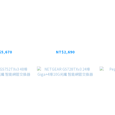
 GS524 24埠
NETGEAR美國網件 三
a 交換器
頻 WiFi 7 USB3.0 無線
GS7
網卡(A9000)
管/雲
$5,670
NT$2,690
NT$3,485