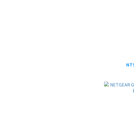
無線網路
BE9400 (1)
支援PoE供電 (5)
AX3000~AX6000 (1)
AX1800~AX3000 (2)
Netgear 
埠簡易
NT