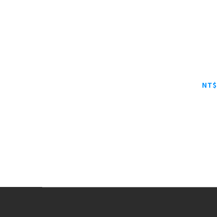
NETGEAR
IT專用 2
NT$
NT$