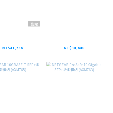
售完
ink MAX BR1 Pro
NETGEAR GSM4210P
5G
IT專用可壁掛 全網管
PoE交換器 M4200-
NT$41,234
NT$34,440
10MG-POE+
NT$43,050