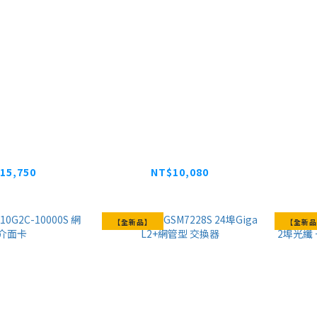
 WAX333 商
NETGEAR WAX610W
Pep
00 Wi-Fi 6
商用雙頻 Wi-Fi 6 無線
級路由
線AP
AP
15,750
NT$10,080
【全新品】
【全新品